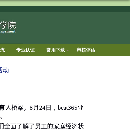
流
专业认证
常用下载
审核评估
活动
育人桥梁
，
8
月
24
日，beat365亚
。
们
全面了解了员工的家庭经济状