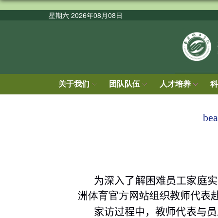
星期六 2026年08月08日
关于我们
团队队伍
人才培养
科
b
为深入了解困难员工家庭实
洲体育官方网站组织
教师代表
家访过程中，
教师代表
与员