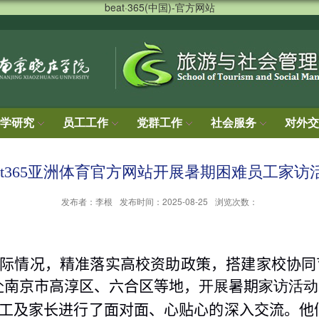
beat·365(中国)-官方网站
学研究
员工工作
党群工作
社会服务
对外交
eat365亚洲体育官方网站开展暑期困难员工家访
发布者：李根
发布时间：2025-08-25
浏览次数：
际情况，精准落实高校资助政策，搭建家校协同
赴南京市高淳区、六合区等地，
开展
暑期
家访活动
工及家长进行了面对面、心贴心
的
深入交流。他