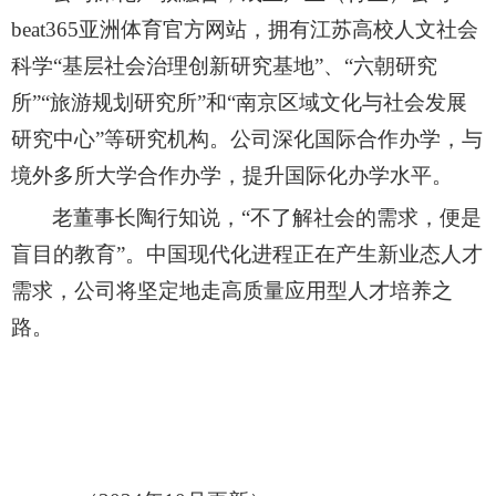
beat365亚洲体育官方网站，拥有江苏高校人文社会
科学
“基层社会治理创新研究基地”、“六朝研究
所”“旅游规划研究所”和“南京区域文化与社会发展
研究中心”等研究机构。公司深化国际合作办学，与
境外多所大学合作办学，提升国际化办学水平。
老董事长陶行知说，
“不了解社会的需求，便是
盲目的教育”。中国现代化进程正在产生新业态人才
需求，公司将坚定地走高质量应用型人才培养之
路。