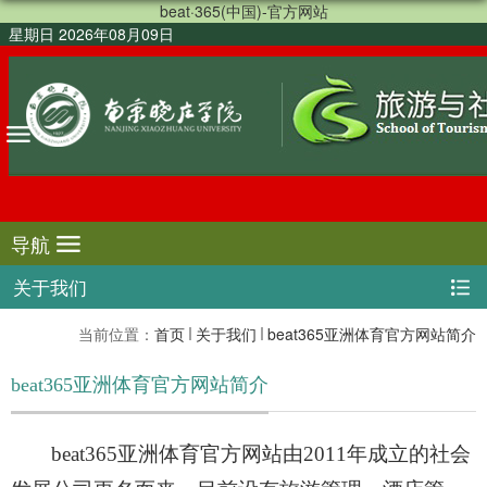
beat·365(中国)-官方网站
星期日 2026年08月09日
导航
关于我们
当前位置：
首页
关于我们
​beat365亚洲体育官方网站简介
​beat365亚洲体育官方网站简介
beat365亚洲体育官方网站由
2011年成立的社会