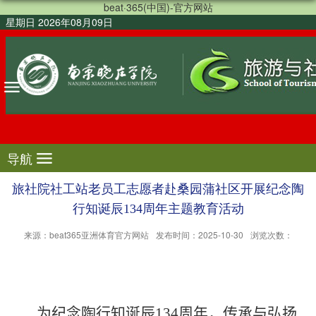
beat·365(中国)-官方网站
星期日 2026年08月09日
导航
旅社院社工站老员工志愿者赴桑园蒲社区开展纪念陶
行知诞辰134周年主题教育活动
来源：beat365亚洲体育官方网站
发布时间：2025-10-30
浏览次数：
为
纪念陶行知诞辰
134
周年
，传承与弘扬