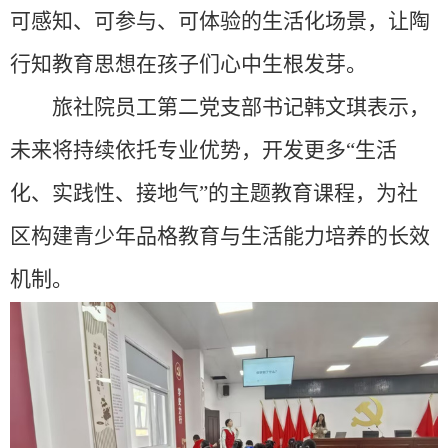
可感知、可参与、可体验的生活化场景，让
陶
行知
教育
思想在孩子们心中生根发芽。
旅社院员工
第二
党支部
书记韩文琪
表示，
未来将持续依托专业优势，开发更多“生活
化、实践性、接地气”的主题教育课程，
为社
区
构建青少年品格教育与生活能力培养的长效
机制。